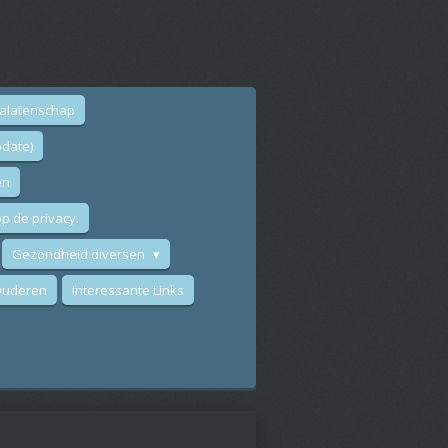
nalatenschap
date)
en
p de privacy.
Gezondheid diversen
 Ouderen
Interessante Links