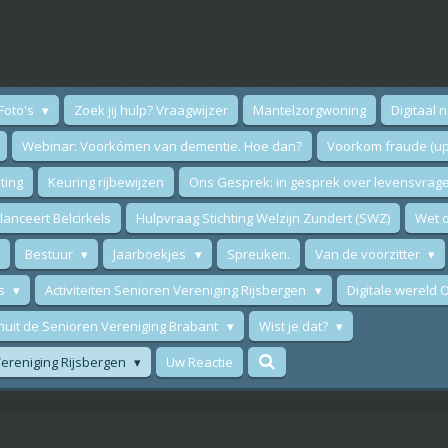
Foto's
Zoek jij hulp? Vraagwijzer
Mantelzorgwoning
Digitaal 
Webinar: Voorkómen van dementie. Hoe dan?
Voorkom fraude (up
ting
Keuring rijbewijzen
Ons Gesprek: in gesprek over levensvrag
anceert Belcirkels
Hulpvraag Stichting Welzijn Zundert (SWZ)
Wet o
Bestuur
Jaarboekjes
Spreuken.
Van de voorzitter
ws
Activiteiten Senioren Vereniging Rijsbergen
Digitale wereld
nuit de Senioren Vereniging Brabant
Wist je dat?
 Vereniging Rijsbergen
Uw Reactie