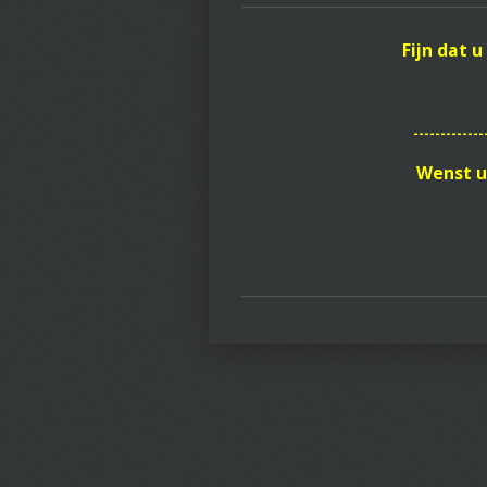
Fijn dat 
-------------
Wenst u 