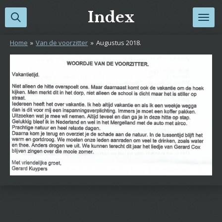
Ga
Index
direct
naar
Home
»
Van de voorzitter
»
Augustus 2018.
de
hoofdinhoud