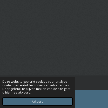
Deze website gebruikt cookies voor analyse-
© 2015 - 2026 Seniorenverenigingrijsbergen.nl
doeleinden en/of het tonen van advertenties.
Door gebruik te blijven maken van de site gaat
u hiermee akkoord.
Akkoord
E-mailadres