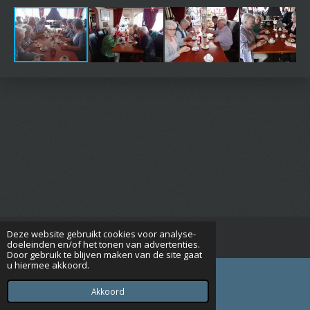
Deze website gebruikt cookies voor analyse-
© 2015 - 2026 Seniorenverenigingrijsbergen.nl
doeleinden en/of het tonen van advertenties.
Door gebruik te blijven maken van de site gaat
u hiermee akkoord.
Akkoord
E-mailadres