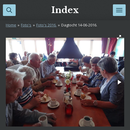
Ga
Index
direct
naar
Home
»
Foto's
»
Foto's 2016.
»
Dagtocht 14-06-2016.
de
hoofdinhoud