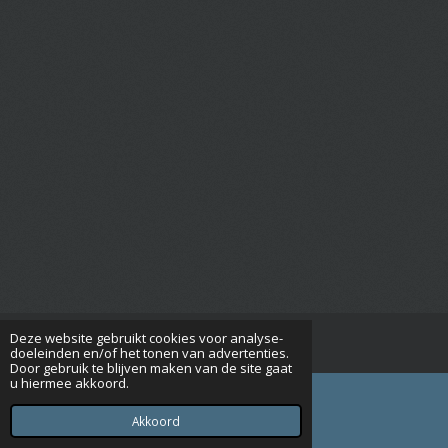
Deze website gebruikt cookies voor analyse-
© 2015 - 2026 Seniorenverenigingrijsbergen.nl
doeleinden en/of het tonen van advertenties.
Door gebruik te blijven maken van de site gaat
u hiermee akkoord.
Akkoord
E-mailadres