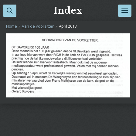
Ga
Index
direct
naar
Home
»
Van de voorzitter
»
April 2018
de
hoofdinhoud