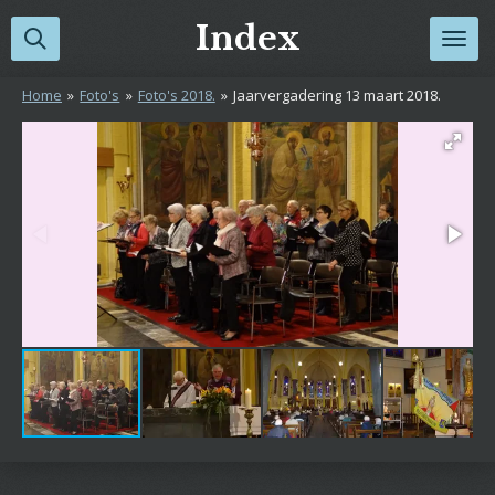
Ga
Index
direct
naar
Home
»
Foto's
»
Foto's 2018.
»
Jaarvergadering 13 maart 2018.
de
hoofdinhoud