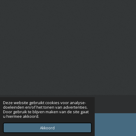
Deze website gebruikt cookies voor analyse-
© 2015 - 2026 Seniorenverenigingrijsbergen.nl
doeleinden en/of het tonen van advertenties.
Door gebruik te blijven maken van de site gaat
u hiermee akkoord.
Akkoord
E-mailadres