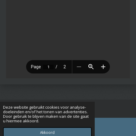
Deze website gebruikt cookies voor analyse-
© 2015 - 2026 Seniorenverenigingrijsbergen.nl
doeleinden en/of het tonen van advertenties.
Door gebruik te blijven maken van de site gaat
u hiermee akkoord.
Akkoord
E-mailadres