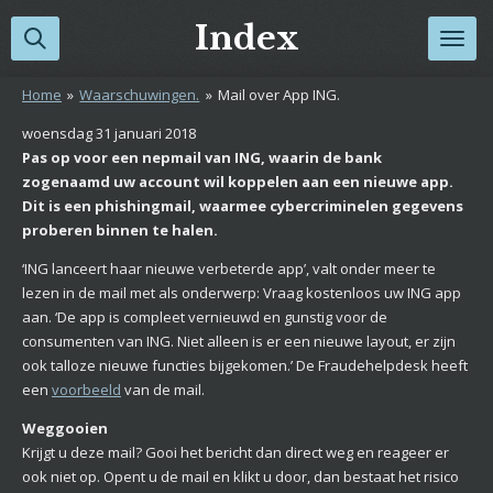
Ga
Index
direct
naar
Home
»
Waarschuwingen.
»
Mail over App ING.
de
hoofdinhoud
woensdag 31 januari 2018
Pas op voor een nepmail van ING, waarin de bank
zogenaamd uw account wil koppelen aan een nieuwe app.
Dit is een phishingmail, waarmee cybercriminelen gegevens
proberen binnen te halen.
‘ING lanceert haar nieuwe verbeterde app’, valt onder meer te
lezen in de mail met als onderwerp: Vraag kostenloos uw ING app
aan. ‘De app is compleet vernieuwd en gunstig voor de
consumenten van ING. Niet alleen is er een nieuwe layout, er zijn
ook talloze nieuwe functies bijgekomen.’ De Fraudehelpdesk heeft
een
voorbeeld
van de mail.
Weggooien
Krijgt u deze mail? Gooi het bericht dan direct weg en reageer er
ook niet op. Opent u de mail en klikt u door, dan bestaat het risico