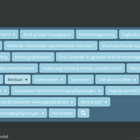
Foto's
Zoek jij hulp? Vraagwijzer
Mantelzorgwoning
Digitaal 
Webinar: Voorkómen van dementie. Hoe dan?
Voorkom fraude (up
ting
Keuring rijbewijzen
Ons Gesprek: in gesprek over levensvrag
anceert Belcirkels
Hulpvraag Stichting Welzijn Zundert (SWZ)
Wet o
Bestuur
Jaarboekjes
Spreuken.
Van de voorzitter
ws
Activiteiten Senioren Vereniging Rijsbergen
Digitale wereld
nuit de Senioren Vereniging Brabant
Wist je dat?
 Vereniging Rijsbergen
Uw Reactie
slid: