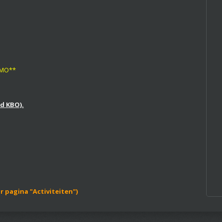
WMO**
id KBO).
 pagina "Activiteiten")