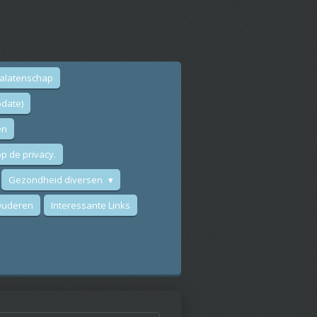
nalatenschap
date)
en
p de privacy.
Gezondheid diversen
 Ouderen
Interessante Links