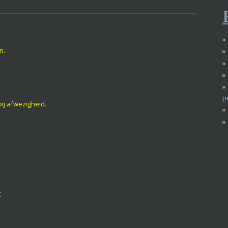
n.
p
ij afwezigheid.
r