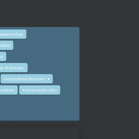
nalatenschap
date)
en
p de privacy.
Gezondheid diversen
 Ouderen
Interessante Links