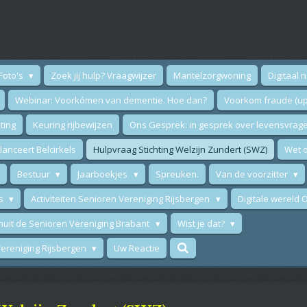
Foto's
Zoek jij hulp? Vraagwijzer
Mantelzorgwoning
Digitaal 
Webinar: Voorkómen van dementie. Hoe dan?
Voorkom fraude (up
ting
Keuring rijbewijzen
Ons Gesprek: in gesprek over levensvrag
anceert Belcirkels
Hulpvraag Stichting Welzijn Zundert (SWZ)
Wet o
Bestuur
Jaarboekjes
Spreuken.
Van de voorzitter
ws
Activiteiten Senioren Vereniging Rijsbergen
Digitale wereld
nuit de Senioren Vereniging Brabant
Wist je dat?
 Vereniging Rijsbergen
Uw Reactie