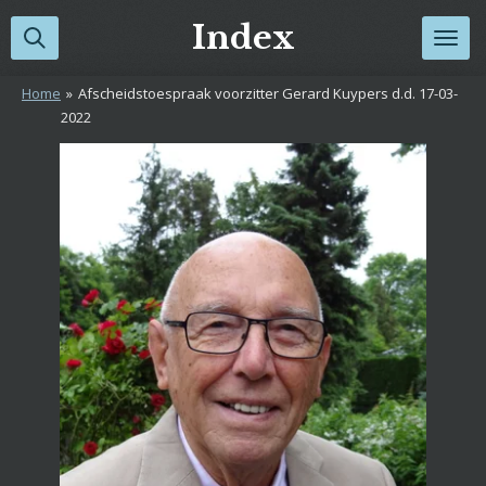
Ga
Index
direct
naar
Home
»
Afscheidstoespraak voorzitter Gerard Kuypers d.d. 17-03-
de
2022
hoofdinhoud