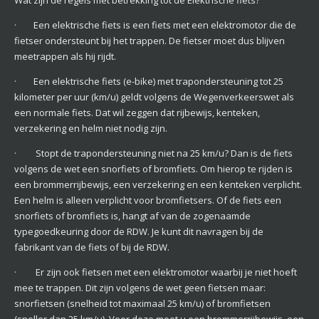
Wat zijn de regels met betrekking tot de Elektrische fiets?
· Een elektrische fiets is een fiets met een elektromotor die de
fietser ondersteunt bij het trappen. De fietser moet dus blijven
meetrappen als hij rijdt.
· Een elektrische fiets (e-bike) met trapondersteuning tot 25
kilometer per uur (km/u) geldt volgens de Wegenverkeerswet als
een normale fiets. Dat wil zeggen dat rijbewijs, kenteken,
verzekering en helm niet nodig zijn.
· Stopt de trapondersteuning niet na 25 km/u? Dan is de fiets
volgens de wet een snorfiets of bromfiets. Om hierop te rijden is
een brommerrijbewijs, een verzekering en een kenteken verplicht.
Een helm is alleen verplicht voor bromfietsers. Of de fiets een
snorfiets of bromfiets is, hangt af van de zogenaamde
typegoedkeuring door de RDW. Je kunt dit navragen bij de
fabrikant van de fiets of bij de RDW.
· Er zijn ook fietsen met een elektromotor waarbij je niet hoeft
mee te trappen. Dit zijn volgens de wet geen fietsen maar:
snorfietsen (snelheid tot maximaal 25 km/u) of bromfietsen