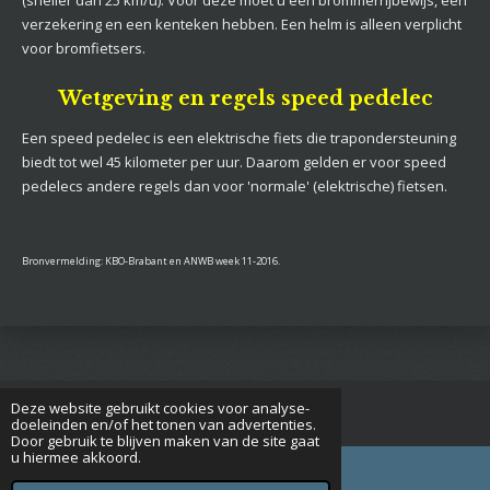
(sneller dan 25 km/u). Voor deze moet u een brommerrijbewijs, een
verzekering en een kenteken hebben. Een helm is alleen verplicht
voor bromfietsers.
Wetgeving en regels speed pedelec
Een speed pedelec is een elektrische fiets die trapondersteuning
biedt tot wel 45 kilometer per uur. Daarom gelden er voor speed
pedelecs andere regels dan voor 'normale' (elektrische) fietsen.
Bronvermelding: KBO-Brabant en ANWB week 11-2016.
Deze website gebruikt cookies voor analyse-
© 2015 - 2026 Seniorenverenigingrijsbergen.nl
doeleinden en/of het tonen van advertenties.
Door gebruik te blijven maken van de site gaat
u hiermee akkoord.