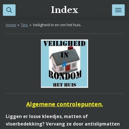
Ga
Index
direct
naar
Home
»
Tips
»
Veiligheid in en om het huis.
de
hoofdinhoud
Algemene controlepunten.
Liggen er losse kleedjes, matten of
vloerbedekking? Vervang ze door antislipmatten