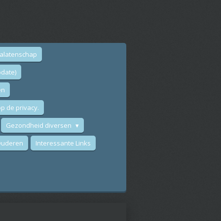
nalatenschap
date)
en
p de privacy.
Gezondheid diversen
 Ouderen
Interessante Links