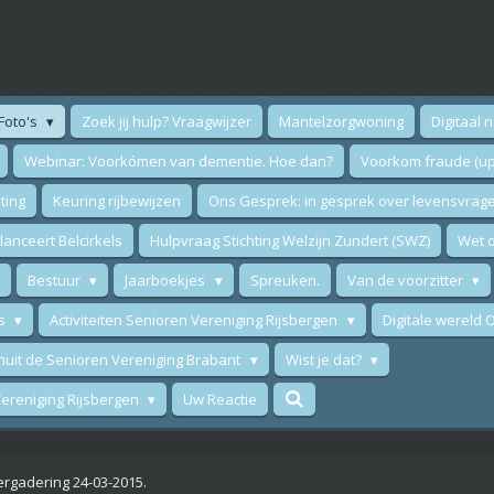
Foto's
Zoek jij hulp? Vraagwijzer
Mantelzorgwoning
Digitaal 
Webinar: Voorkómen van dementie. Hoe dan?
Voorkom fraude (up
ting
Keuring rijbewijzen
Ons Gesprek: in gesprek over levensvrag
anceert Belcirkels
Hulpvraag Stichting Welzijn Zundert (SWZ)
Wet o
Bestuur
Jaarboekjes
Spreuken.
Van de voorzitter
ws
Activiteiten Senioren Vereniging Rijsbergen
Digitale wereld
nuit de Senioren Vereniging Brabant
Wist je dat?
 Vereniging Rijsbergen
Uw Reactie
ergadering 24-03-2015.