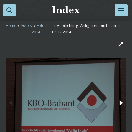
Ga
Index
direct
naar
Home
»
Foto's
»
Foto's
»
Voorlichting: Veilig in en om het huis.
de
2014
02-12-2014.
hoofdinhoud