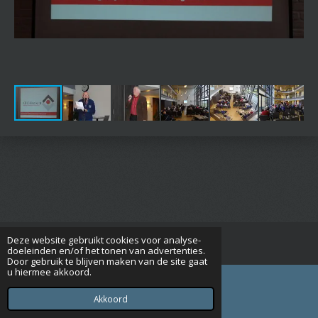
Deze website gebruikt cookies voor analyse-
© 2015 - 2026 Seniorenverenigingrijsbergen.nl
doeleinden en/of het tonen van advertenties.
Door gebruik te blijven maken van de site gaat
u hiermee akkoord.
Akkoord
E-mailadres