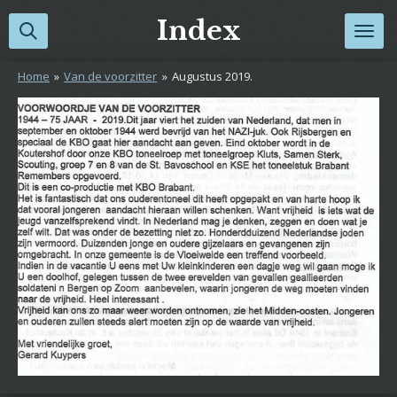
Ga
Index
direct
naar
Home
»
Van de voorzitter
»
Augustus 2019.
de
hoofdinhoud