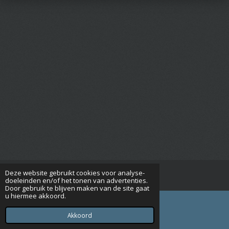
Deze website gebruikt cookies voor analyse-
© 2015 - 2026 Seniorenverenigingrijsbergen.nl
doeleinden en/of het tonen van advertenties.
Door gebruik te blijven maken van de site gaat
u hiermee akkoord.
Akkoord
E-mailadres