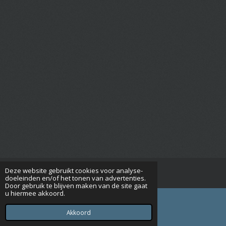
Deze website gebruikt cookies voor analyse-
© 2015 - 2026 Seniorenverenigingrijsbergen.nl
doeleinden en/of het tonen van advertenties.
Door gebruik te blijven maken van de site gaat
u hiermee akkoord.
Akkoord
E-mailadres