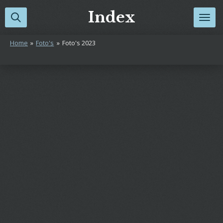
Ga
Index
direct
naar
Home
»
Foto's
»
Foto's 2023
de
hoofdinhoud