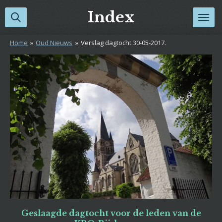
Ga
Index
direct
naar
Home
»
Oud Nieuws
»
Verslag dagtocht 30-05-2017.
de
hoofdinhoud
Geslaagde dagtocht voor de leden van de