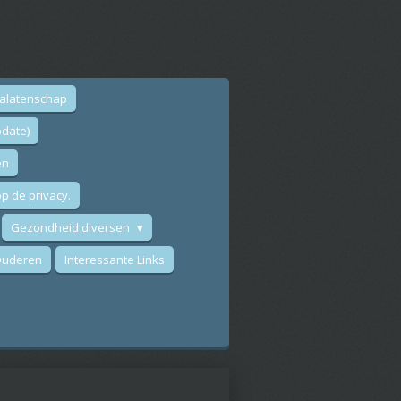
nalatenschap
date)
en
p de privacy.
Gezondheid diversen
 Ouderen
Interessante Links