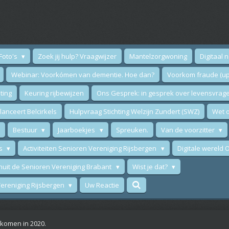
Foto's
Zoek jij hulp? Vraagwijzer
Mantelzorgwoning
Digitaal 
Webinar: Voorkómen van dementie. Hoe dan?
Voorkom fraude (up
ting
Keuring rijbewijzen
Ons Gesprek: in gesprek over levensvrag
anceert Belcirkels
Hulpvraag Stichting Welzijn Zundert (SWZ)
Wet o
Bestuur
Jaarboekjes
Spreuken.
Van de voorzitter
ws
Activiteiten Senioren Vereniging Rijsbergen
Digitale wereld
nuit de Senioren Vereniging Brabant
Wist je dat?
 Vereniging Rijsbergen
Uw Reactie
komen in 2020.