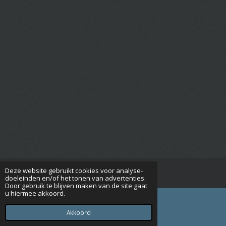
Deze website gebruikt cookies voor analyse-
© 2015 - 2026 Seniorenverenigingrijsbergen.nl
doeleinden en/of het tonen van advertenties.
Door gebruik te blijven maken van de site gaat
u hiermee akkoord.
Akkoord
E-mailadres