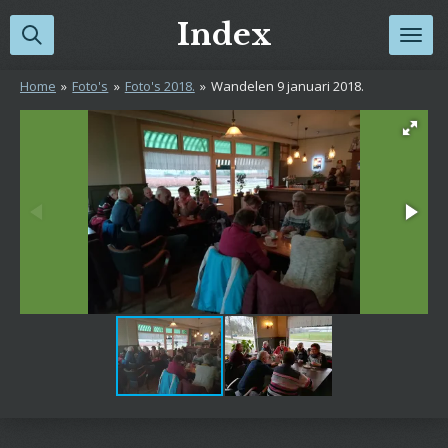
Ga
Index
direct
naar
Home
»
Foto's
»
Foto's 2018.
»
Wandelen 9 januari 2018.
de
hoofdinhoud