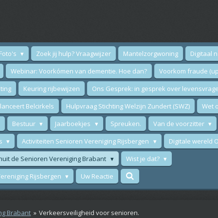
Foto's
Zoek jij hulp? Vraagwijzer
Mantelzorgwoning
Digitaal 
Webinar: Voorkómen van dementie. Hoe dan?
Voorkom fraude (up
ting
Keuring rijbewijzen
Ons Gesprek: in gesprek over levensvrag
anceert Belcirkels
Hulpvraag Stichting Welzijn Zundert (SWZ)
Wet o
Bestuur
Jaarboekjes
Spreuken.
Van de voorzitter
ws
Activiteiten Senioren Vereniging Rijsbergen
Digitale wereld
nuit de Senioren Vereniging Brabant
Wist je dat?
 Vereniging Rijsbergen
Uw Reactie
ng Brabant
»
Verkeersveiligheid voor senioren.