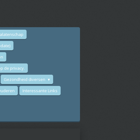
nalatenschap
date)
en
p de privacy.
Gezondheid diversen
 Ouderen
Interessante Links