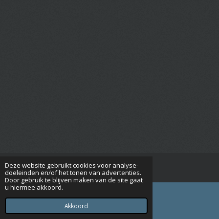
Deze website gebruikt cookies voor analyse-
© 2015 - 2026 Seniorenverenigingrijsbergen.nl
doeleinden en/of het tonen van advertenties.
Door gebruik te blijven maken van de site gaat
u hiermee akkoord.
Akkoord
E-mailadres