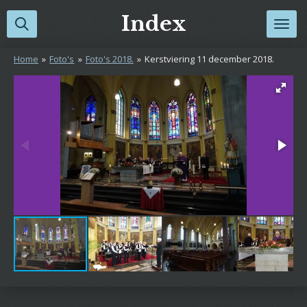
Ga
Index
direct
naar
Home
»
Foto's
»
Foto's 2018.
»
Kerstviering 11 december 2018.
de
hoofdinhoud