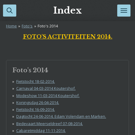
Ga
Index
direct
naar
Home
»
Foto's
»
Foto's 2014
de
hoofdinhoud
FOTO'S ACTIVITEITEN 2014.
Foto's 2014
Fietstocht 18-02-2014.
Carnaval 04-03-2014 Koutershof.
Modeshow 11-03-2014 Koutershof.
Koningsdag 26-04-2014.
Fietstocht 16-09-2014.
Dagtocht 24-06-2014. Edam Volendam en Marken.
Bedevaart Meerseldreef 07-08-2014.
Cabaretmiddag 11-11-2014.