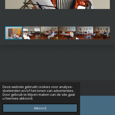
Deze website gebruikt cookies voor analyse-
© 2015 - 2026 Seniorenverenigingrijsbergen.nl
doeleinden en/of het tonen van advertenties.
Door gebruik te blijven maken van de site gaat
u hiermee akkoord.
Akkoord
E-mailadres