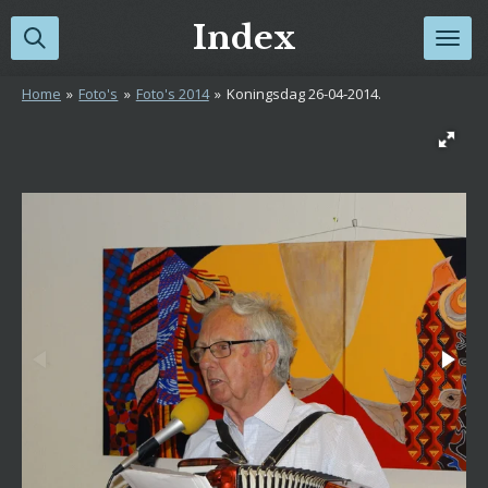
Ga
Index
direct
naar
Home
»
Foto's
»
Foto's 2014
»
Koningsdag 26-04-2014.
de
hoofdinhoud