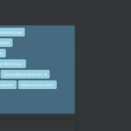
nalatenschap
date)
en
p de privacy.
Gezondheid diversen
 Ouderen
Interessante Links