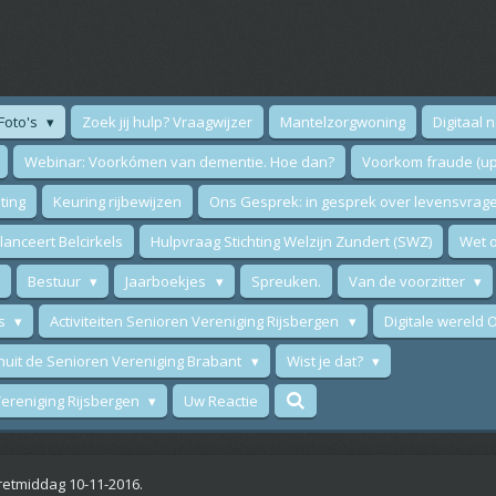
Foto's
Zoek jij hulp? Vraagwijzer
Mantelzorgwoning
Digitaal 
Webinar: Voorkómen van dementie. Hoe dan?
Voorkom fraude (up
ting
Keuring rijbewijzen
Ons Gesprek: in gesprek over levensvrag
anceert Belcirkels
Hulpvraag Stichting Welzijn Zundert (SWZ)
Wet o
Bestuur
Jaarboekjes
Spreuken.
Van de voorzitter
ws
Activiteiten Senioren Vereniging Rijsbergen
Digitale wereld
nuit de Senioren Vereniging Brabant
Wist je dat?
 Vereniging Rijsbergen
Uw Reactie
etmiddag 10-11-2016.