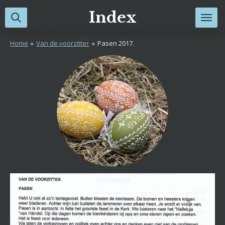
Ga
Index
direct
naar
Home
»
Van de voorzitter
»
Pasen 2017.
de
hoofdinhoud