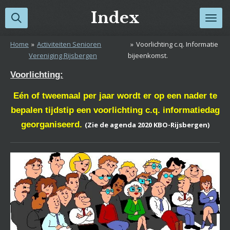
Ga
Index
direct
naar
Home
»
Activiteiten Senioren
»
Voorlichting c.q. Informatie
de
Vereniging Rijsbergen
bijeenkomst.
hoofdinhoud
Voorlichting:
Eén
of tweemaal per jaar wordt er op een nader te
bepalen tijdstip een voorlichting c.q. informatiedag
georganiseerd.
(Zie de agenda 2020 KBO-Rijsbergen)