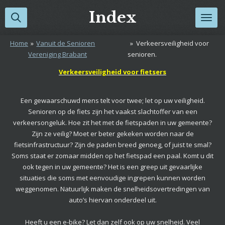
Ga
Index
direct
naar
Home
»
Vanuit de Senioren
»
Verkeersveiligheid voor
de
Vereniging Brabant
senioren.
hoofdinhoud
Verkeersveiligheid voor fietsers
Een gewaarschuwd mens telt voor twee; let op uw veiligheid.
Senioren op de fiets zijn het vaakst slachtoffer van een
verkeersongeluk. Hoe zit het met de fietspaden in uw gemeente?
Zijn ze veilig? Moet er beter gekeken worden naar de
fietsinfrastructuur? Zijn de paden breed genoeg, of juist te smal?
Soms staat er zomaar midden op het fietspad een paal. Komt u dit
ook tegen in uw gemeente? Het is een greep uit gevaarlijke
situaties die soms met eenvoudige ingrepen kunnen worden
weggenomen. Natuurlijk maken de snelheidsovertredingen van
auto’s hiervan onderdeel uit.
Heeft u een e-bike? Let dan zelf ook op uw snelheid. Veel