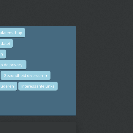
nalatenschap
date)
en
p de privacy.
Gezondheid diversen
 Ouderen
Interessante Links