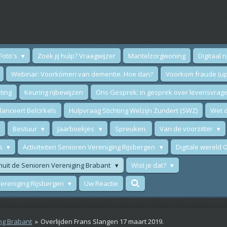
Foto's
Zoek jij hulp? Vraagwijzer
Mantelzorgwoning
Digitaal 
Webinar: Voorkómen van dementie. Hoe dan?
Voorkom fraude (up
ting
Keuring rijbewijzen
Ons Gesprek: in gesprek over levensvrag
anceert Belcirkels
Hulpvraag Stichting Welzijn Zundert (SWZ)
Wet o
Bestuur
Jaarboekjes
Spreuken.
Van de voorzitter
ws
Activiteiten Senioren Vereniging Rijsbergen
Digitale wereld
nuit de Senioren Vereniging Brabant
Wist je dat?
 Vereniging Rijsbergen
Uw Reactie
ng Brabant
»
Overlijden Frans Slangen 17 maart 2019.